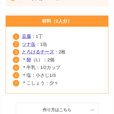
材料（2人分）
豆腐
：1丁
ツナ缶
：1缶
とろけるチーズ
：2枚
＊
卵
（L）：2個
＊牛乳：1/2カップ
＊塩：小さじ1/3
＊こしょう：少々
作り方はこちら