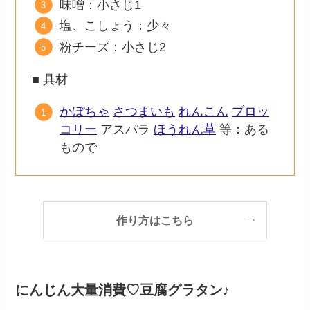
味噌：小さじ1
塩、こしょう：少々
粉チーズ：小さじ2
■ 具材
かぼちゃ
さつまいも
れんこん
ブロッ
コリー
アスパラ
ほうれん草
等：ある
もので
作り方はこちら
にんじん大量消費♡豆腐グラタン♪