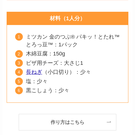
材料（1人分）
ミツカン 金のつぶ® パキッ！とたれ™
とろっ豆™：1パック
木綿豆腐：150g
ピザ用チーズ：大さじ1
長ねぎ
（小口切り）：少々
塩：少々
黒こしょう：少々
作り方はこちら