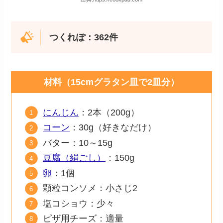
つくれぽ：362件
材料（15cmグラタン皿で2皿分）
にんじん
：2本（200g）
コーン
：30g（好きなだけ）
バター：10～15g
豆腐（絹ごし）
：150g
卵
：1個
顆粒コンソメ：小さじ2
塩コショウ：少々
ピザ用チーズ：適量