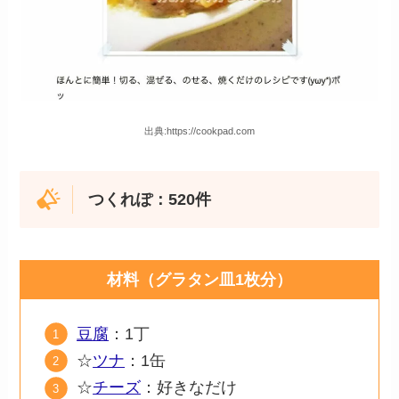
出典:https://cookpad.com
つくれぽ：520件
材料（グラタン皿1枚分）
豆腐
：1丁
☆
ツナ
：1缶
☆
チーズ
：好きなだけ