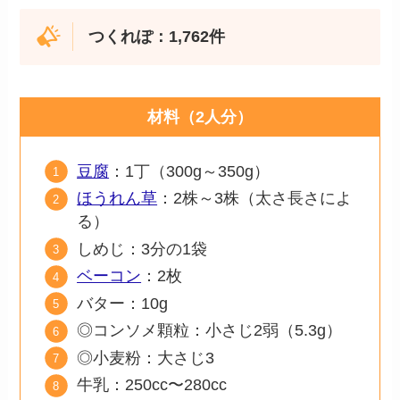
つくれぽ：1,762件
材料（2人分）
豆腐
：1丁（300g～350g）
ほうれん草
：2株～3株（太さ長さによ
る）
しめじ：3分の1袋
ベーコン
：2枚
バター：10g
◎コンソメ顆粒：小さじ2弱（5.3g）
◎小麦粉：大さじ3
牛乳：250cc〜280cc