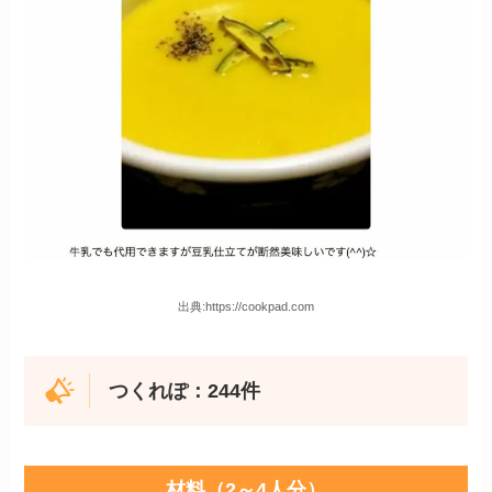
出典:https://cookpad.com
つくれぽ：244件
材料（2～4人分）