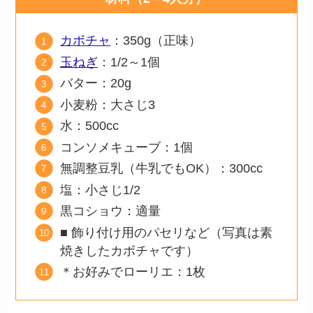
カボチャ
：350g（正味）
玉ねぎ
：1/2～1個
バター：20g
小麦粉：大さじ3
水：500cc
コンソメキューブ：1個
無調整豆乳（牛乳でもOK）：300cc
塩：小さじ1/2
黒コショウ：適量
■ 飾り付け用のパセリなど（写真は素
焼きしたカボチャです）
＊お好みでローリエ：1枚