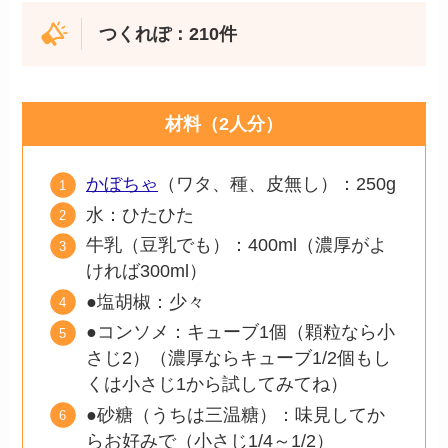
つくれぽ：210件
材料（2人分）
かぼちゃ
（ワタ、種、皮無し）：250g
水：ひたひた
牛乳（豆乳でも）：400ml（濃厚がよ
ければ300ml）
●塩胡椒：少々
●コンソメ：キューブ1個（顆粒なら小
さじ2）（濃厚ならキューブ1/2個もし
くは小さじ1から試してみてね）
●砂糖（うちは三温糖）：味見してか
らお好みで（小さじ1/4～1/2）