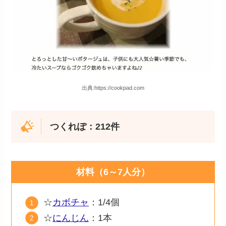
出典:https://cookpad.com
つくれぽ：212件
材料（6～7人分）
☆
カボチャ
：1/4個
☆
にんじん
：1本