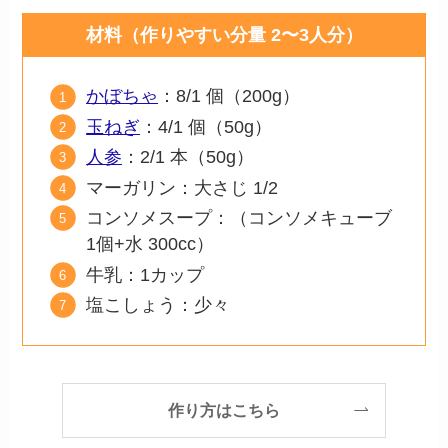
材料（作りやすい分量 2〜3人分）
かぼちゃ
：8/1 個（200g）
玉ねぎ
：4/1 個（50g）
人参
：2/1 本（50g）
マーガリン：大さじ 1/2
コンソメスープ：（コンソメキューブ
1個+水 300cc）
牛乳：1カップ
塩こしょう：少々
作り方はこちら