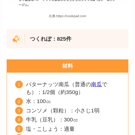
出典:https://cookpad.com
つくれぽ：825件
材料
バターナッツ南瓜（普通の
南瓜
で
も）：1/2個（約350g）
水：100㏄
コンソメ（顆粒）：小さじ1弱
牛乳（豆乳）：300㏄
塩・こしょう：適量