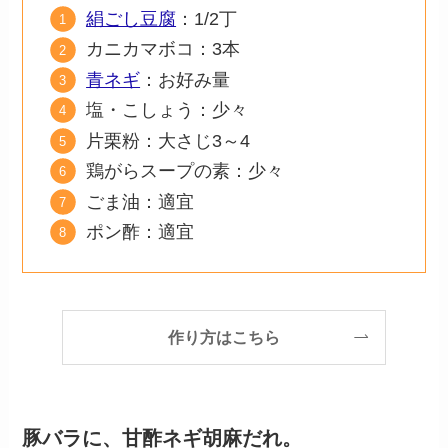
絹ごし豆腐
：1/2丁
カニカマボコ：3本
青ネギ
：お好み量
塩・こしょう：少々
片栗粉：大さじ3～4
鶏がらスープの素：少々
ごま油：適宜
ポン酢：適宜
作り方はこちら
豚バラに、甘酢ネギ胡麻だれ。