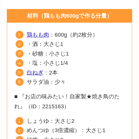
材料（鶏もも肉600gで作る分量）
鶏もも肉
：600g（約2枚分）
・酒：大さじ1
・砂糖：小さじ1
・塩：小さじ1/4
白ねぎ
：2本
サラダ油：少々
■ 『お店の味みたい！自家製★焼き鳥のた
れ』（ID：2215163）
しょうゆ：大さじ2
めんつゆ（3倍濃縮）：大さじ1