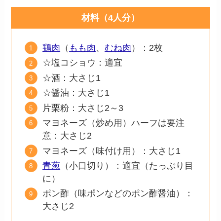
材料（4人分）
鶏肉
（
もも肉
、
むね肉
）：2枚
☆塩コショウ：適宜
☆酒：大さじ1
☆醤油：大さじ1
片栗粉：大さじ2～3
マヨネーズ（炒め用）ハーフは要注
意：大さじ2
マヨネーズ（味付け用）：大さじ1
青葱
（小口切り）：適宜（たっぷり目
に）
ポン酢（味ポンなどのポン酢醤油）：
大さじ2