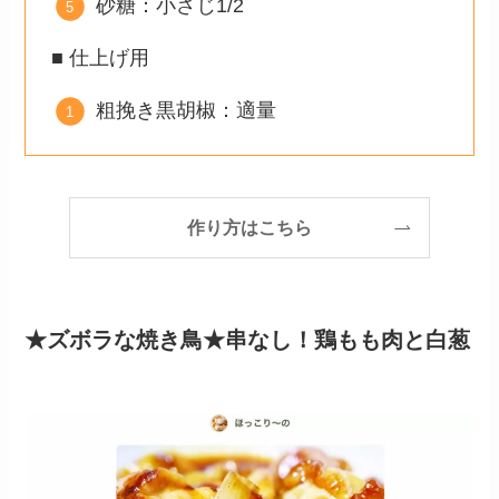
砂糖：小さじ1/2
■ 仕上げ用
粗挽き黒胡椒：適量
作り方はこちら
★ズボラな焼き鳥★串なし！鶏もも肉と白葱