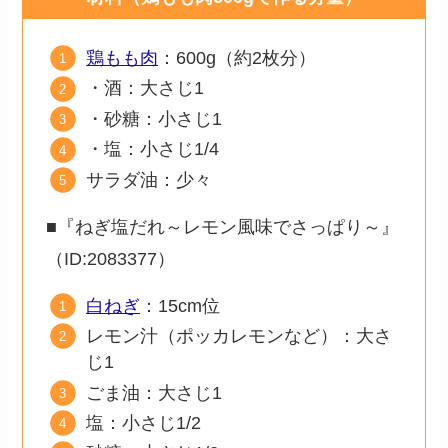
鶏もも肉
：600g（約2枚分）
・酒：大さじ1
・砂糖：小さじ1
・塩：小さじ1/4
サラダ油：少々
■『ねぎ塩だれ～レモン風味でさっぱり～』
（ID:2083377）
白ねぎ
：15cm位
レモン汁（ポッカレモンなど）：大さ
じ1
ごま油：大さじ1
塩：小さじ1/2