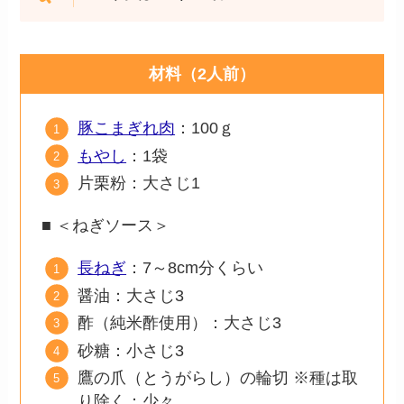
材料（2人前）
豚こまぎれ肉
：100ｇ
もやし
：1袋
片栗粉：大さじ1
■ ＜ねぎソース＞
長ねぎ
：7～8cm分くらい
醤油：大さじ3
酢（純米酢使用）：大さじ3
砂糖：小さじ3
鷹の爪（とうがらし）の輪切 ※種は取
り除く：少々