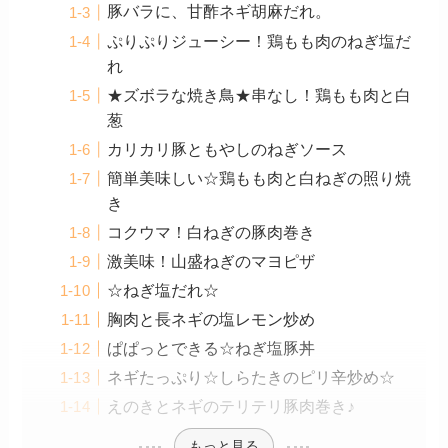
豚バラに、甘酢ネギ胡麻だれ。
ぷりぷりジューシー！鶏もも肉のねぎ塩だ
れ
★ズボラな焼き鳥★串なし！鶏もも肉と白
葱
カリカリ豚ともやしのねぎソース
簡単美味しい☆鶏もも肉と白ねぎの照り焼
き
コクウマ！白ねぎの豚肉巻き
激美味！山盛ねぎのマヨピザ
☆ねぎ塩だれ☆
胸肉と長ネギの塩レモン炒め
ぱぱっとできる☆ねぎ塩豚丼
ネギたっぷり☆しらたきのピリ辛炒め☆
えのきとネギのテリテリ豚肉巻き♪
もっと見る