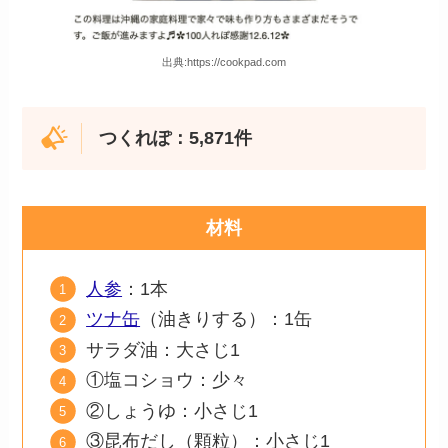
出典:https://cookpad.com
つくれぽ：5,871件
材料
人参
：1本
ツナ缶
（油きりする）：1缶
サラダ油：大さじ1
①塩コショウ：少々
②しょうゆ：小さじ1
③昆布だし（顆粒）：小さじ1