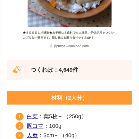
出典:https://cookpad.com
つくれぽ：4,649件
材料（2人分）
白菜
：葉5枚～（250g）
豚コマ
：100g
人参
：3cm～（40g）