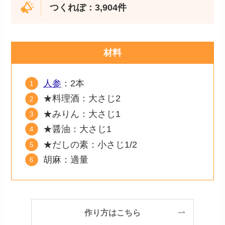
つくれぽ：3,904件
材料
人参
：2本
★料理酒：大さじ2
★みりん：大さじ1
★醤油：大さじ1
★だしの素：小さじ1/2
胡麻：適量
作り方はこちら