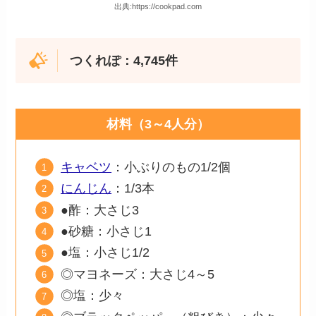
出典:https://cookpad.com
つくれぽ：4,745件
材料（3～4人分）
キャベツ
：小ぶりのもの1/2個
にんじん
：1/3本
●酢：大さじ3
●砂糖：小さじ1
●塩：小さじ1/2
◎マヨネーズ：大さじ4～5
◎塩：少々