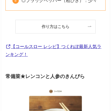
◎ブラックペッパー（粗びき）：少々
作り方はこちら
【コールスロー レシピ】つくれぽ最新人気ラ
ンキング！
常備菜★レンコンと人参のきんぴら