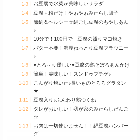
お豆腐で水菜が美味しいサラダ
豆腐＋粉だけ！やゎやゎみたらし団子
節約＆ヘルシー☆絹ごし豆腐のもやしあん
♪
10分で！100円で！豆腐の照りマヨ焼き
バター不要！濃厚ねっとり豆腐ブラウニー
♪
♥とろ～り優しい♥豆腐の鶏そぼろあんかけ
簡単！美味しい！スンドゥブチゲ♪
こんがり焼いた♪長いものとろろグラタン
★
豆腐入り♪ふんわり鶏つくね
タレがおいしい！我が家のみたらしだんご
☆
お肉は一切使いません！！絹豆腐ハンバー
グ