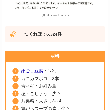
出典:https://cookpad.com
つくれぽ：6,324件
材料
絹ごし豆腐
：1/2丁
カニカマボコ：3本
青ネギ：お好み量
塩・こしょう：少々
片栗粉：大さじ3～4
鶏がらスープの素：少々