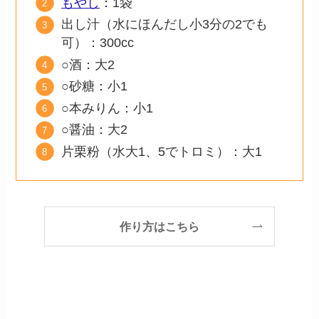
もやし
：1袋
出し汁（水にほんだし小3分の2でも
可）：300cc
○酒：大2
○砂糖：小1
○本みりん：小1
○醤油：大2
片栗粉（水大1、5でトロミ）：大1
作り方はこちら