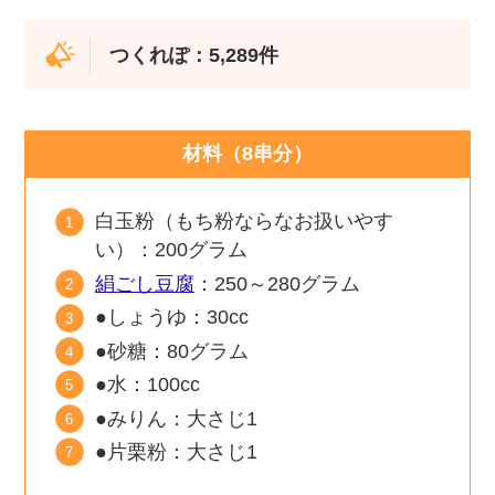
つくれぽ：5,289件
材料（8串分）
白玉粉（もち粉ならなお扱いやす
い）：200グラム
絹ごし豆腐
：250～280グラム
●しょうゆ：30cc
●砂糖：80グラム
●水：100cc
●みりん：大さじ1
●片栗粉：大さじ1