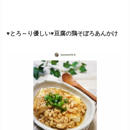
♥とろ～り優しい♥豆腐の鶏そぼろあんかけ