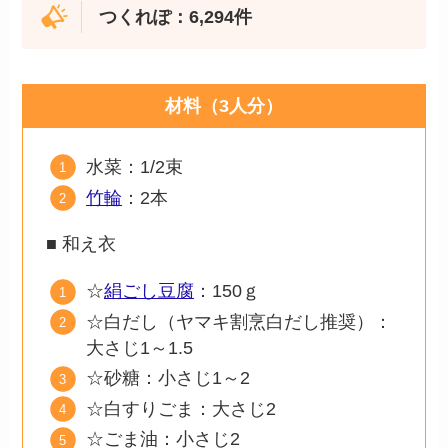
つくれぽ：6,294件
材料（3人分）
水菜：1/2束
竹輪
：2本
■ 和え衣
☆
絹ごし豆腐
：150ｇ
☆白だし（ヤマキ割烹白だし推奨）：
大さじ1～1.5
☆砂糖：小さじ1～2
☆白すりごま：大さじ2
☆ごま油：小さじ2