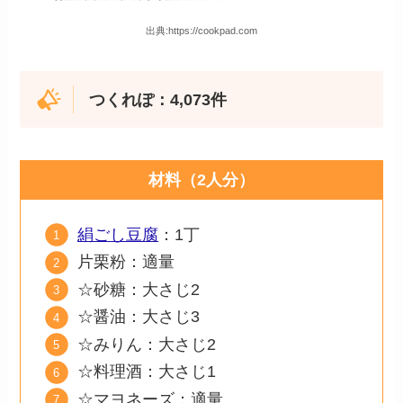
出典:https://cookpad.com
つくれぽ：4,073件
材料（2人分）
絹ごし豆腐
：1丁
片栗粉：適量
☆砂糖：大さじ2
☆醤油：大さじ3
☆みりん：大さじ2
☆料理酒：大さじ1
☆マヨネーズ：適量