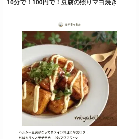
10分で！100円で！豆腐の照りマヨ焼き