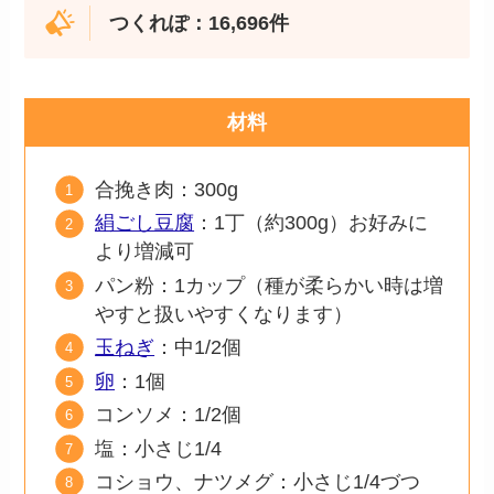
つくれぽ：16,696件
材料
合挽き肉：300g
絹ごし豆腐
：1丁（約300g）お好みに
より増減可
パン粉：1カップ（種が柔らかい時は増
やすと扱いやすくなります）
玉ねぎ
：中1/2個
卵
：1個
コンソメ：1/2個
塩：小さじ1/4
コショウ、ナツメグ：小さじ1/4づつ