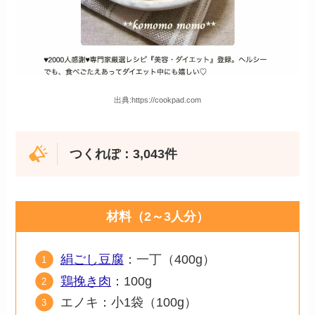
出典:https://cookpad.com
つくれぽ：3,043件
材料（2～3人分）
絹ごし豆腐
：一丁（400g）
鶏挽き肉
：100g
エノキ：小1袋（100g）