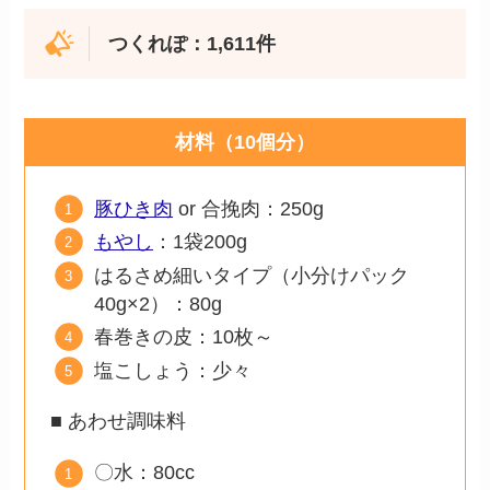
つくれぽ：1,611件
材料（10個分）
豚ひき肉
or 合挽肉：250g
もやし
：1袋200g
はるさめ細いタイプ（小分けパック
40g×2）：80g
春巻きの皮：10枚～
塩こしょう：少々
■ あわせ調味料
〇水：80cc