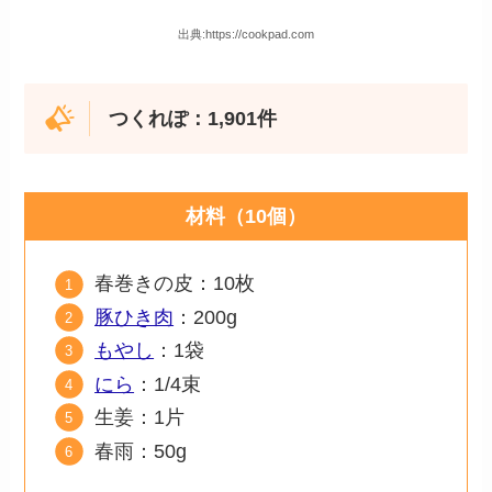
出典:https://cookpad.com
つくれぽ：1,901件
材料（10個）
春巻きの皮：10枚
豚ひき肉
：200g
もやし
：1袋
にら
：1/4束
生姜：1片
春雨：50g