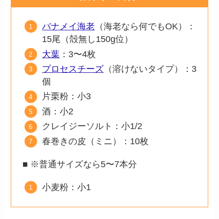
バナメイ海老
（海老なら何でもOK）：
15尾（殻無し150g位）
大葉
：3〜4枚
プロセスチーズ
（溶けないタイプ）：3
個
片栗粉：小3
酒：小2
クレイジーソルト：小1/2
春巻きの皮（ミニ）：10枚
■ ※普通サイズなら5〜7本分
小麦粉：小1