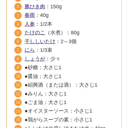
豚ひき肉
：150g
春雨
：40g
人参
：1/2本
たけのこ
（水煮）：80g
干ししいたけ
：2～3個
にら
：1/3束
しょうが
：少々
●砂糖：大さじ1
●醤油：大さじ1
●紹興酒（または酒）：大さじ1
●みりん：大さじ1
●ごま油：大さじ1
●オイスターソース：小さじ1
●鶏がらスープの素：小さじ1