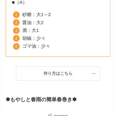
■（A）
砂糖：大1～2
醤油：大2
酒：大1
胡椒：少々
ゴマ油：少々
作り方はこちら
✽もやしと春雨の簡単春巻き✽