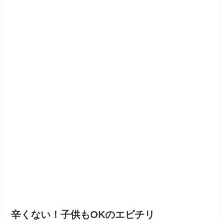
辛くない！子供もOKのエビチリ