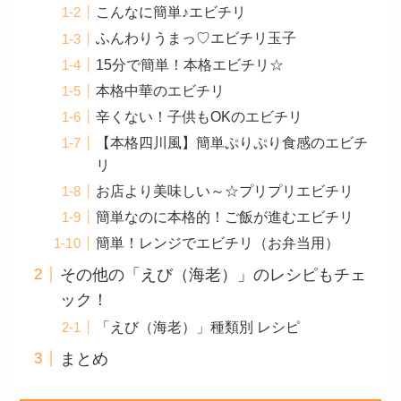
こんなに簡単♪エビチリ
ふんわりうまっ♡エビチリ玉子
15分で簡単！本格エビチリ☆
本格中華のエビチリ
辛くない！子供もOKのエビチリ
【本格四川風】簡単ぷりぷり食感のエビチ
リ
お店より美味しい～☆プリプリエビチリ
簡単なのに本格的！ご飯が進むエビチリ
簡単！レンジでエビチリ（お弁当用）
その他の「えび（海老）」のレシピもチェ
ック！
「えび（海老）」種類別 レシピ
まとめ