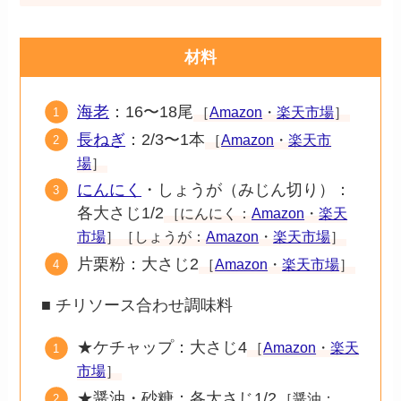
材料
海老
：16〜18尾
［
Amazon
・
楽天市場
］
長ねぎ
：2/3〜1本
［
Amazon
・
楽天市
場
］
にんにく
・しょうが（みじん切り）：
各大さじ1/2
［にんにく：
Amazon
・
楽天
市場
］［しょうが：
Amazon
・
楽天市場
］
片栗粉：大さじ2
［
Amazon
・
楽天市場
］
■ チリソース合わせ調味料
★ケチャップ：大さじ4
［
Amazon
・
楽天
市場
］
★醤油・砂糖：各大さじ1/2
［醤油：