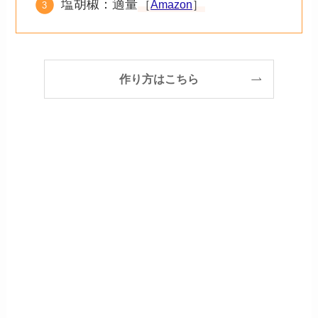
塩胡椒：適量
［
Amazon
］
作り方はこちら