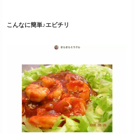
こんなに簡単♪エビチリ