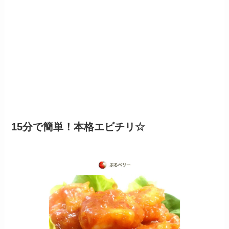
15分で簡単！本格エビチリ☆