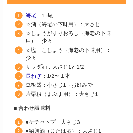
海老
：15尾
☆酒（海老の下味用）：大さじ1
☆しょうがすりおろし（海老の下味
用）：少々
☆塩・こしょう（海老の下味用）：
少々
サラダ油：大さじ1と1/2
長ねぎ
：1/2〜１本
豆板醤：小さじ1～お好みで
片栗粉（まぶす用）：大さじ1
■ 合わせ調味料
●ケチャップ：大さじ3
●紹興酒（または酒）：大さじ1