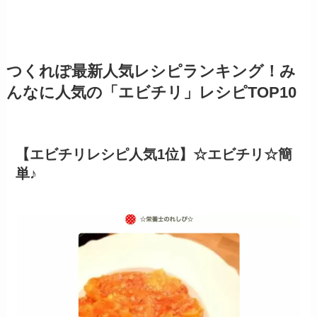
つくれぽ最新人気レシピランキング！み
んなに人気の「エビチリ」レシピTOP10
【エビチリレシピ人気1位】☆エビチリ☆簡
単♪