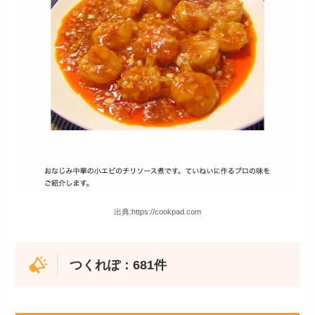
出典:https://cookpad.com
つくれぽ：681件