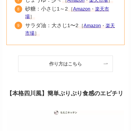
砂糖：小さじ1～2
［
Amazon
・
楽天市
場
］
サラダ油：大さじ1〜2
［
Amazon
・
楽天
市場
］
作り方はこちら
【本格四川風】簡単ぷりぷり食感のエビチリ