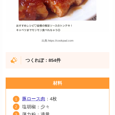
出典:https://cookpad.com
つくれぽ：854件
材料
豚ロース肉
：4枚
塩胡椒：少々
薄力粉：適量