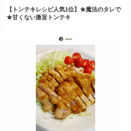
【トンテキレシピ人気1位】★魔法のタレで
★甘くない激旨トンテキ