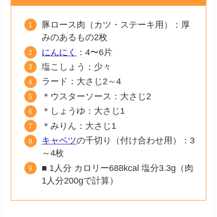
豚ロース肉（カツ・ステーキ用）：厚
みのあるもの2枚
にんにく
：4〜6片
塩こしょう：少々
ラード：大さじ2～4
＊ウスターソース：大さじ2
＊しょうゆ：大さじ1
＊みりん：大さじ1
キャベツ
の千切り（付け合わせ用）：3
～4枚
■ 1人分 カロリー688kcal 塩分3.3g（肉
1人分200gで計算）