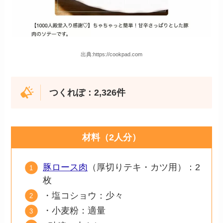
出典:https://cookpad.com
つくれぽ：
2,326
件
材料（2人分）
豚ロース肉
（厚切りテキ・カツ用）：2
枚
・塩コショウ：少々
・小麦粉：適量