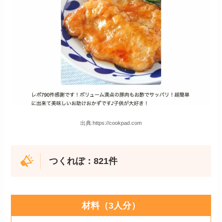
出典:https://cookpad.com
つくれぽ：
821
件
材料（3人分）