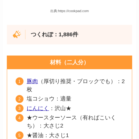
出典:https://cookpad.com
つくれぽ：1,886件
材料（二人分）
豚肉
（厚切り推奨・ブロックでも）：2
枚
塩コショウ：適量
にんにく
：沢山★
★ウースターソース（有ればこいく
ち）：大さじ2
★醤油：大さじ1