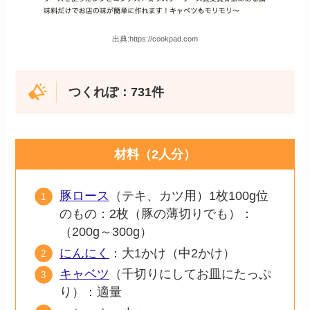
出典:https://cookpad.com
つくれぽ：
731
件
材料（2人分）
豚ロース
（テキ、カツ用）1枚100g位
のもの：2枚（豚の薄切りでも）：
（200g～300g）
にんにく
：大1かけ（中2かけ）
キャベツ
（千切りにしてお皿にたっぷ
り）：適量