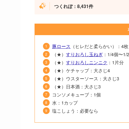
つくれぽ：8,431件
豚ロース
（ヒレだと柔らかい）：4枚
（★）
すりおろし玉ねぎ
：1/4個〜1/
（★）
すりおろしニンニク
：1片分
（★）ケチャップ：大さじ4
（★）ウスターソース：大さじ3
（★）日本酒：大さじ3
コンソメキューブ：1個
水：1カップ
塩こしょう：必要なら