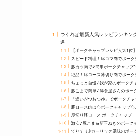
つくれぽ最新人気レシピランキング
選
【ポークチャップレシピ人気1位
スピード料理！豚コマ肉でポーク
豚カツ肉で♪簡単ポークチャップ^
絶品！豚ロース薄切り肉でポーク
ちょっと自慢♪我が家のポークチ
豚こまで簡単♪洋食屋さんのポー
「追いがつおつゆ」でポークチャ
豚ロース肉は◇ポークチャップ◇
厚切り豚ロース ポークチャップ
激安♪豚こま＆新玉ねぎのポーク
てりてり♪ガーリック風味のポー