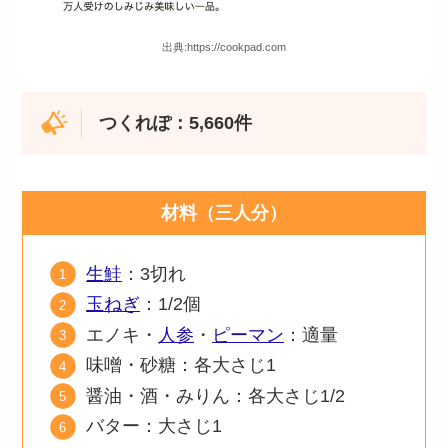
出典:https://cookpad.com
つくれぽ：5,660件
材料（三人分）
生鮭
：3切れ
玉ねぎ
：1/2個
エノキ・
人参
・
ピーマン
：適量
味噌・砂糖：各大さじ1
醤油・酒・みりん：各大さじ1/2
バター：大さじ1