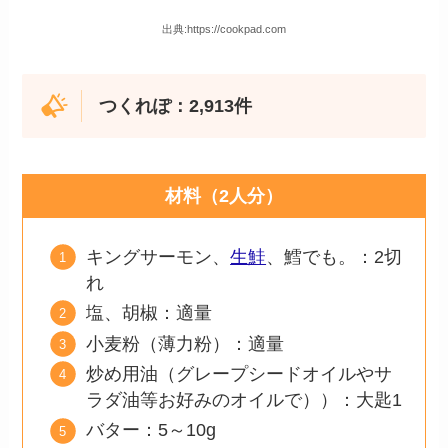
出典:https://cookpad.com
つくれぽ：2,913件
材料（2人分）
キングサーモン、
生鮭
、鱈でも。：2切
れ
塩、胡椒：適量
小麦粉（薄力粉）：適量
炒め用油（グレープシードオイルやサ
ラダ油等お好みのオイルで））：大匙1
バター：5～10g