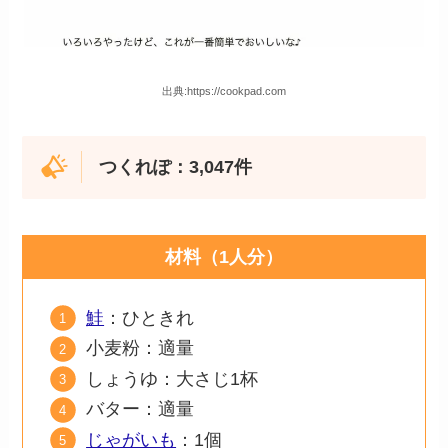
出典:https://cookpad.com
つくれぽ：3,047件
材料（1人分）
鮭
：ひときれ
小麦粉：適量
しょうゆ：大さじ1杯
バター：適量
じゃがいも
：1個