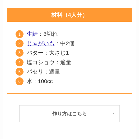
材料（4人分）
生鮭
：3切れ
じゃがいも
：中2個
バター：大さじ1
塩コショウ：適量
パセリ：適量
水：100cc
作り方はこちら