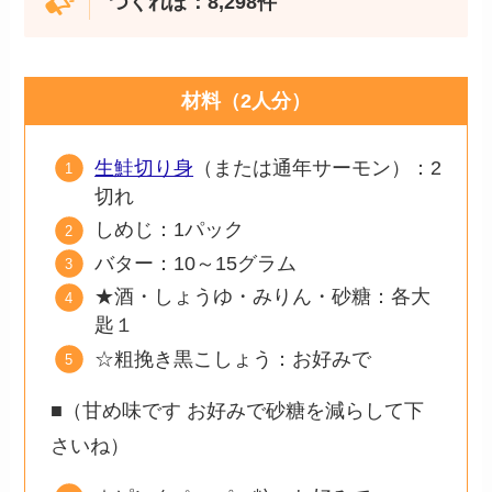
つくれぽ：8,298件
材料（2人分）
生鮭切り身
（または通年サーモン）：2
切れ
しめじ：1パック
バター：10～15グラム
★酒・しょうゆ・みりん・砂糖：各大
匙１
☆粗挽き黒こしょう：お好みで
■（甘め味です お好みで砂糖を減らして下
さいね）