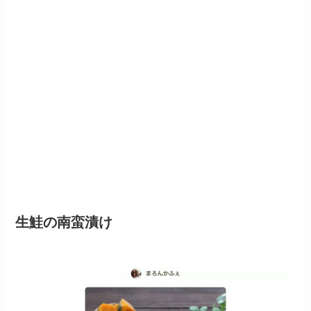
生鮭の南蛮漬け