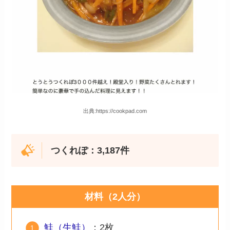
出典:https://cookpad.com
つくれぽ：3,187件
材料（2人分）
鮭（生鮭）
：2枚