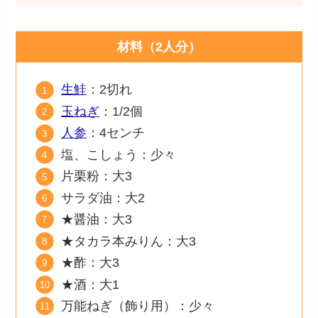
材料（2人分）
生鮭
：2切れ
玉ねぎ
：1/2個
人参
：4センチ
塩、こしょう：少々
片栗粉：大3
サラダ油：大2
★醤油：大3
★タカラ本みりん：大3
★酢：大3
★酒：大1
万能ねぎ（飾り用）：少々