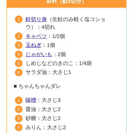
材料（鮭4切分）
鮭切り身
（生鮭のみ軽く塩コショ
ウ）：4切れ
キャベツ
：1/2個
玉ねぎ
：1個
じゃがいも
：2個
しめじなどのきのこ：1/4袋
サラダ油：大さじ1
■ ちゃんちゃんダレ
味噌
：大さじ3
醤油：大さじ2
砂糖：大さじ2
みりん：大さじ2