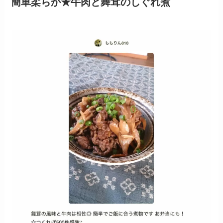
簡単柔らか★牛肉と舞茸のしぐれ煮