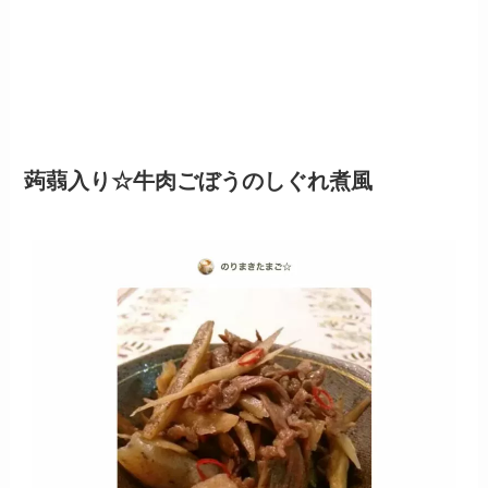
蒟蒻入り☆牛肉ごぼうのしぐれ煮風