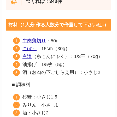
つくれぽ：
343
件
材料（1人分 作る人数分で倍量して下さいね♪）
牛肉薄切り
：50g
ごぼう
：15cm（30g）
白滝
（糸こんにゃく）：1/3玉（70g）
油揚げ：1/5枚（5g）
酒（お肉の下ごしらえ用）：小さじ2
■ 調味料
砂糖：小さじ1.5
みりん：小さじ1
酒：小さじ2