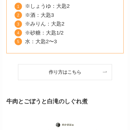
※しょうゆ：大匙2
※酒：大匙3
※みりん：大匙2
※砂糖：大匙1/2
水：大匙2〜3
作り方はこちら
牛肉とごぼうと白滝のしぐれ煮