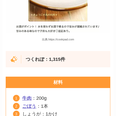
出典:https://cookpad.com
つくれぽ：1,315件
材料
牛肉
：200g
ごぼう
：1本
しょうが：1かけ