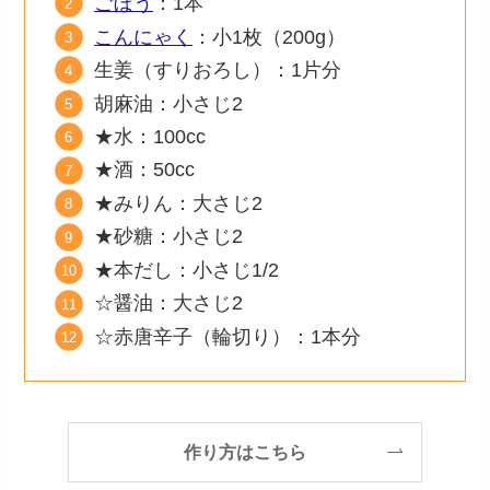
ごぼう
：1本
こんにゃく
：小1枚（200g）
生姜（すりおろし）：1片分
胡麻油：小さじ2
★水：100cc
★酒：50cc
★みりん：大さじ2
★砂糖：小さじ2
★本だし：小さじ1/2
☆醤油：大さじ2
☆赤唐辛子（輪切り）：1本分
作り方はこちら