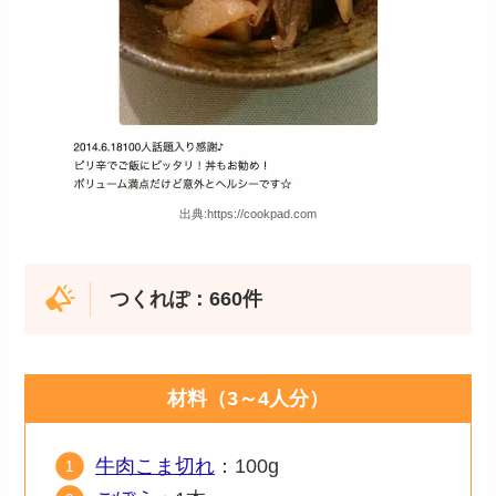
出典:https://cookpad.com
つくれぽ：660件
材料（3～4人分）
牛肉こま切れ
：100g