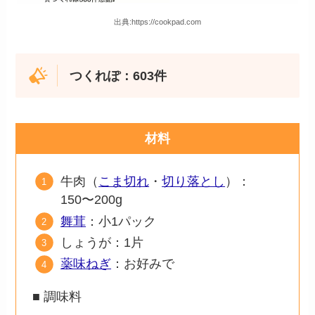
出典:https://cookpad.com
つくれぽ：603件
材料
牛肉（
こま切れ
・
切り落とし
）：
150〜200g
舞茸
：小1パック
しょうが：1片
薬味ねぎ
：お好みで
■ 調味料