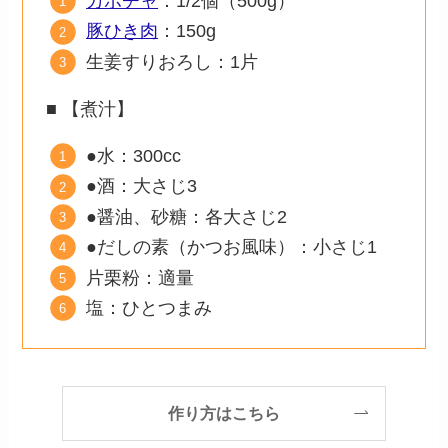
カボチャ
：1/2個（500g）
豚ひき肉
：150g
生姜すりおろし：1片
■ 【煮汁】
●水：300cc
●酒：大さじ3
●醤油、砂糖：各大さじ2
●だしの素（かつお風味）：小さじ1
片栗粉：適量
塩：ひとつまみ
作り方はこちら