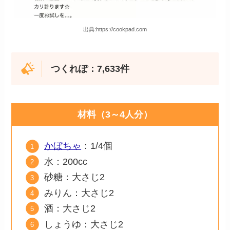
出典:https://cookpad.com
つくれぽ：7,633件
材料（3～4人分）
かぼちゃ
：1/4個
水：200cc
砂糖：大さじ2
みりん：大さじ2
酒：大さじ2
しょうゆ：大さじ2