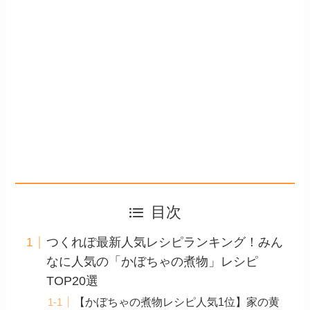
目次
つくれぽ最新人気レシピランキング！みん
なに人気の「かぼちゃの煮物」レシピ
TOP20選
【かぼちゃの煮物レシピ人気1位】家の黄