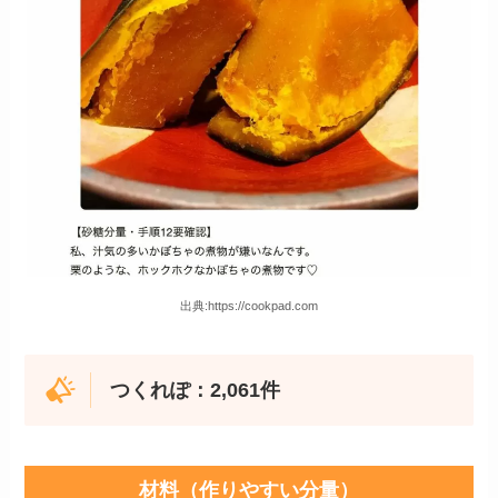
出典:https://cookpad.com
つくれぽ：2,061件
材料（作りやすい分量）