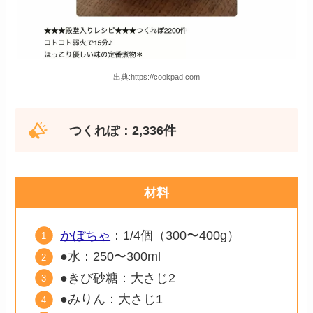
出典:https://cookpad.com
つくれぽ：2,336件
材料
かぼちゃ
：1/4個（300〜400g）
●水：250〜300ml
●きび砂糖：大さじ2
●みりん：大さじ1