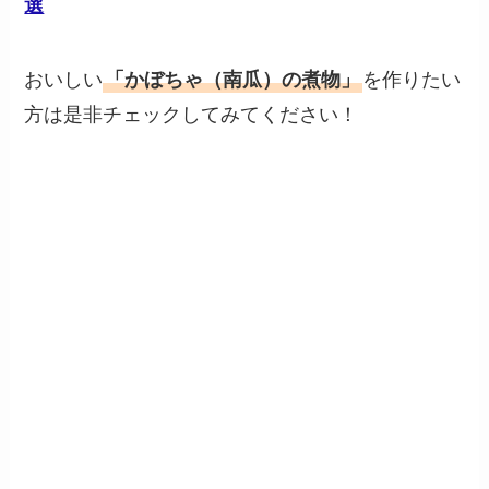
選
おいしい
「かぼちゃ（南瓜）の煮物」
を作りたい
方は是非チェックしてみてください！