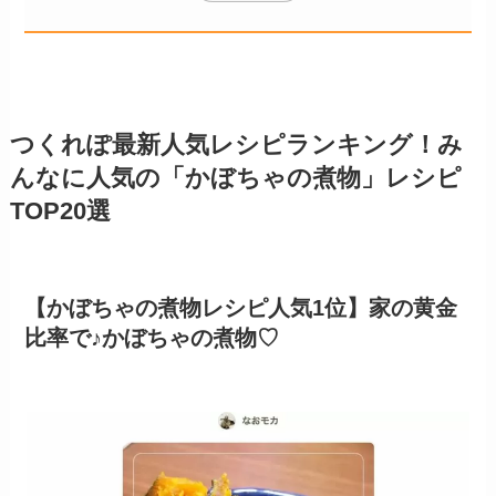
つくれぽ最新人気レシピランキング！み
んなに人気の「かぼちゃの煮物」レシピ
TOP20選
【かぼちゃの煮物レシピ人気1位】家の黄金
比率で♪かぼちゃの煮物♡