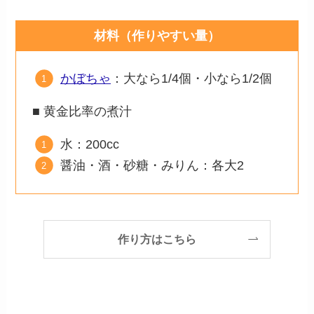
材料（作りやすい量）
かぼちゃ
：大なら1/4個・小なら1/2個
■ 黄金比率の煮汁
水：200cc
醤油・酒・砂糖・みりん：各大2
作り方はこちら