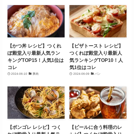
【かつ丼 レシピ】つくれ
【ピザトースト レシピ】
ぽ殿堂入り最新人気ラン
つくれぽ殿堂入り最新人
キングTOP15！人気1位は
気ランキングTOP10！人
コレ
気1位はコレ
2024-06-10
豚肉
2024-06-09
パン
【ボンゴレ レシピ】つく
【ビールに合う料理のレ