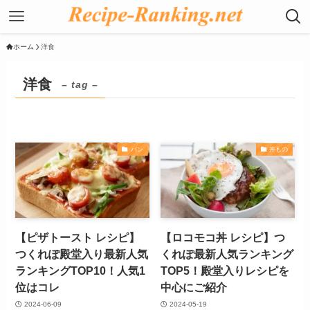
ホーム
洋食
洋食
– tag –
パン
丼もの
【ピザトースト レシピ】
【ロコモコ丼 レシピ】つ
つくれぽ殿堂入り最新人気
くれぽ最新人気ランキング
ランキングTOP10！人気1
TOP5！殿堂入りレシピを
位はコレ
中心にご紹介
2024-06-09
2024-05-19