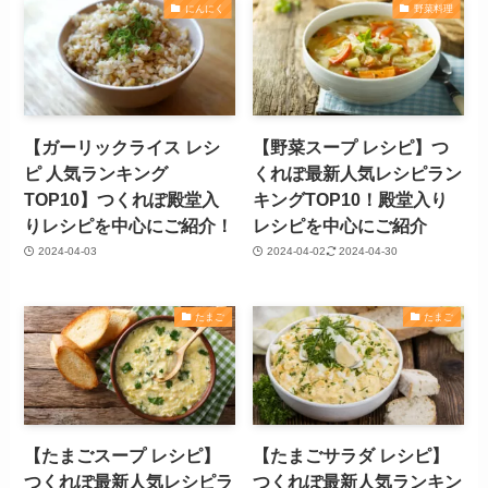
にんにく
野菜料理
【ガーリックライス レシ
【野菜スープ レシピ】つ
ピ 人気ランキング
くれぽ最新人気レシピラン
TOP10】つくれぽ殿堂入
キングTOP10！殿堂入り
りレシピを中心にご紹介！
レシピを中心にご紹介
2024-04-03
2024-04-02
2024-04-30
たまご
たまご
【たまごスープ レシピ】
【たまごサラダ レシピ】
つくれぽ最新人気レシピラ
つくれぽ最新人気ランキン