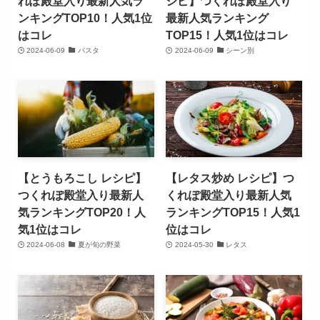
れぽ殿堂入り最新人気ラ
シピ】つくれぽ殿堂入り
ンキングTOP10！人気1位
最新人気ランキング
はコレ
TOP15！人気1位はコレ
2024-06-09
パスタ
2024-06-09
シーン別
【とうもろこし レシピ】
【レタス炒め レシピ】つ
つくれぽ殿堂入り最新人
くれぽ殿堂入り最新人気
気ランキングTOP20！人
ランキングTOP15！人気1
気1位はコレ
位はコレ
2024-06-08
夏が旬の野菜
2024-05-30
レタス