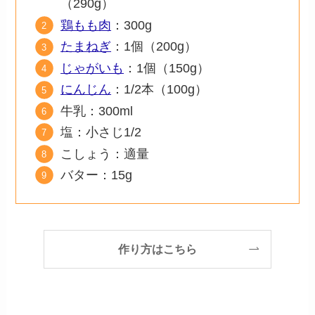
（290g）
鶏もも肉
：300g
たまねぎ
：1個（200g）
じゃがいも
：1個（150g）
にんじん
：1/2本（100g）
牛乳：300ml
塩：小さじ1/2
こしょう：適量
バター：15g
作り方はこちら