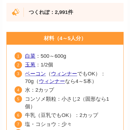
つくれぽ：2,991件
材料（4～5人分）
白菜
：500～600g
玉葱
：1/2個
ベーコン
（
ウィンナー
でもOK）：
70g（
ウィンナー
なら4～5本）
水：2カップ
コンソメ顆粒：小さじ2（固形なら1
個）
牛乳（豆乳でもOK）：2カップ
塩・コショウ：少々