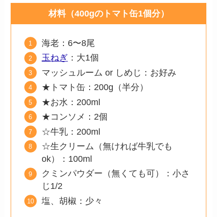
材料（400gのトマト缶1個分）
海老：6〜8尾
玉ねぎ
：大1個
マッシュルーム or しめじ：お好み
★トマト缶：200g（半分）
★お水：200ml
★コンソメ：2個
☆牛乳：200ml
☆生クリーム（無ければ牛乳でも
ok）：100ml
クミンパウダー（無くても可）：小さ
じ1/2
塩、胡椒：少々