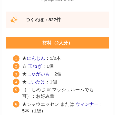
出典:https://cookpad.com
つくれぽ：827件
材料（2人分）
★
にんじん
：1/2本
☆
玉ねぎ
：1個
★
じゃがいも
：2個
★
しいたけ
：1個
（ ↑ しめじ or マッシュルームでも
可）：お好み量
★シャウエッセン または
ウィンナー
：
5本（1袋）