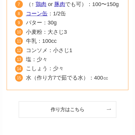
（↑
鶏肉
or
豚肉
でも可）：100〜150g
コーン缶
：1/2缶
バター：30g
小麦粉：大さじ3
牛乳：100cc
コンソメ：小さじ1
塩：少々
こしょう：少々
水（作り方7で茹でる水）：400㏄
作り方はこちら