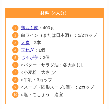
材料（4人分）
鶏もも肉
：400ｇ
白ワイン（または日本酒）：1/2カップ
人参
：2本
玉ねぎ
：1個
じゃが芋
：2個
○バター・サラダ油：各大さじ1
○小麦粉：大さじ4
○牛乳：3カップ
○スープ（固形スープ3個）：2カップ
○塩・こしょう：適宜