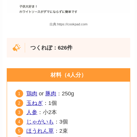
出典:https://cookpad.com
つくれぽ：626件
材料（4人分）
鶏肉
or
豚肉
：250g
玉ねぎ
：1個
人参
：小2本
じゃがいも
：3個
ほうれん草
：2束