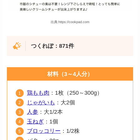
出典:https://cookpad.com
つくれぽ：871件
材料（3～4人分）
鶏もも肉
：1枚（250～300g）
じゃがいも
：大2個
人参
：大1/2本
玉ねぎ
：1個
ブロッコリー
：1/2株