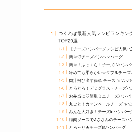
つくれぽ最新人気レシピランキン
TOP20選
【チーズハンバーグレシピ人気1位
簡単♡チーズインハンバーグ
簡単！ふっくら！チーズINハンバ
冷めても柔らかい☆ダブルチーズ
肉汁飛び出す簡単 チーズinハンバ
とろとろ！デミグラス・チーズハ
お弁当に♡簡単ミニチーズハンバ
丸ごと！カマンベールチーズinハ
みんな大好き！チーズinハンバー
梅肉ソースで♪ささみのチーズハ
とろ～り★チーズinハンバーグ