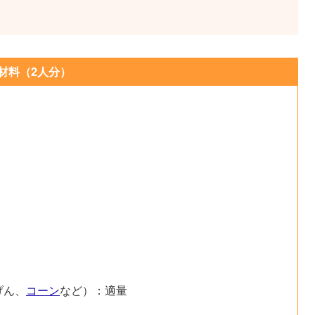
材料（2人分）
げん、
コーン
など）：適量