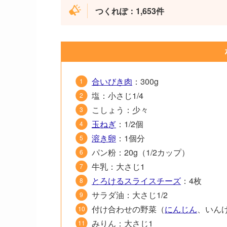
つくれぽ：1,653件
合いびき肉
：300g
塩：小さじ1/4
こしょう：少々
玉ねぎ
：1/2個
溶き卵
：1個分
パン粉：20g（1/2カップ）
牛乳：大さじ1
とろけるスライスチーズ
：4枚
サラダ油：大さじ1/2
付け合わせの野菜（
にんじん
、いん
みりん：大さじ1