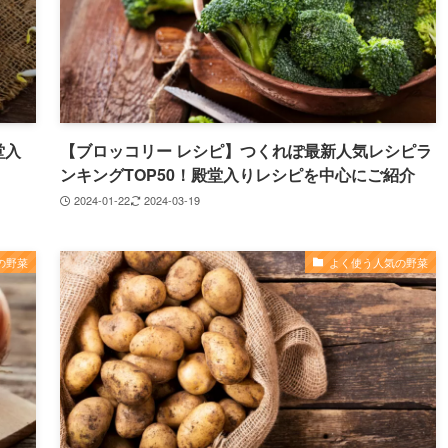
堂入
【ブロッコリー レシピ】つくれぽ最新人気レシピラ
ンキングTOP50！殿堂入りレシピを中心にご紹介
2024-01-22
2024-03-19
の野菜
よく使う人気の野菜