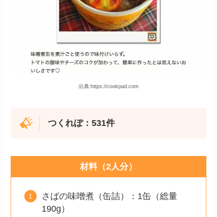
出典:https://cookpad.com
つくれぽ：531件
材料（2人分）
さばの味噌煮（缶詰）：1缶（総量
190g）