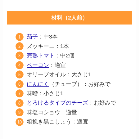
材料（2人前）
茄子
：中3本
ズッキーニ：1本
完熟トマト
：中2個
ベーコン
：適宜
オリーブオイル：大さじ1
にんにく
（チューブ）：お好みで
味噌：小さじ1
とろけるタイプのチーズ
：お好みで
味塩コショウ：適量
粗挽き黒こしょう：適宜