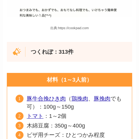
出典:https://cookpad.com
つくれぽ：313件
材料（1～3人前）
豚牛合挽ひき肉
（
鶏挽肉
、
豚挽肉
でも
可）：100g～150g
トマト
：1～2個
木綿豆腐：350g～400g
ピザ用チーズ：ひとつかみ程度