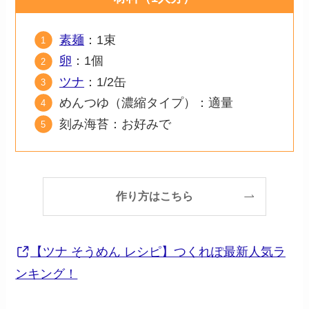
素麺
：1束
卵
：1個
ツナ
：1/2缶
めんつゆ（濃縮タイプ）：適量
刻み海苔：お好みで
作り方はこちら
【ツナ そうめん レシピ】つくれぽ最新人気ラ
ンキング！