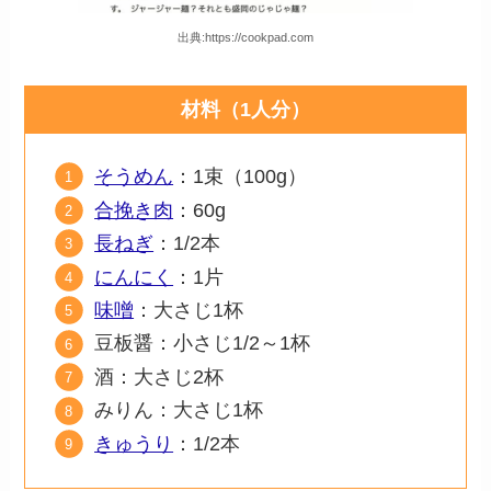
出典:https://cookpad.com
材料（1人分）
そうめん
：1束（100g）
合挽き肉
：60g
長ねぎ
：1/2本
にんにく
：1片
味噌
：大さじ1杯
豆板醤：小さじ1/2～1杯
酒：大さじ2杯
みりん：大さじ1杯
きゅうり
：1/2本