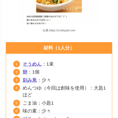
出典:https://cookpad.com
材料（1人分）
そうめん
：1束
卵
：1個
刻み葱
：少々
めんつゆ（今回は創味を使用）：大匙1
ほど
ごま油：小匙1
味の素：少々