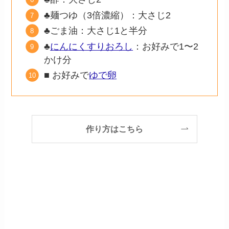
♣麺つゆ（3倍濃縮）：大さじ2
♣ごま油：大さじ1と半分
♣
にんにくすりおろし
：お好みで1〜2
かけ分
■ お好みで
ゆで卵
作り方はこちら