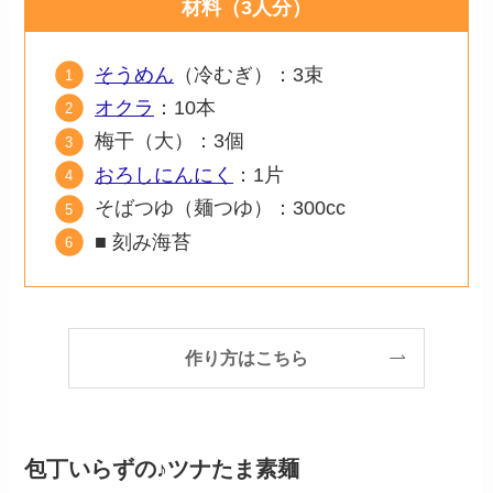
材料（3人分）
そうめん
（冷むぎ）：3束
オクラ
：10本
梅干（大）：3個
おろしにんにく
：1片
そばつゆ（麺つゆ）：300cc
■ 刻み海苔
作り方はこちら
包丁いらずの♪ツナたま素麺