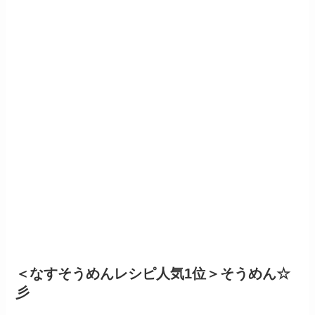
＜なすそうめんレシピ人気1位＞そうめん☆
彡