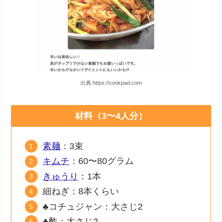
出典:https://cookpad.com
材料（3〜4人分）
素麺
：3束
キムチ
：60〜80グラム
きゅうり
：1本
細ねぎ：8本くらい
♣コチュジャン：大さじ2
♣酢：大さじ2