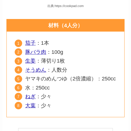
出典:https://cookpad.com
材料（4
人分）
茄子
：1本
豚バラ肉
：100g
生姜
：薄切り1枚
そうめん
：人数分
ヤマキのめんつゆ（2倍濃縮）：250cc
水：250cc
ねぎ
：少々
大葉
：少々