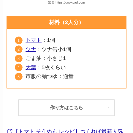
出典:https://cookpad.com
材料（2人分）
トマト
：1個
ツナ
：ツナ缶小1個
ごま油：小さじ1
大葉
：5枚くらい
市販の麺つゆ：適量
作り方はこちら
【トマト そうめん レシピ】つくれぽ最新人気