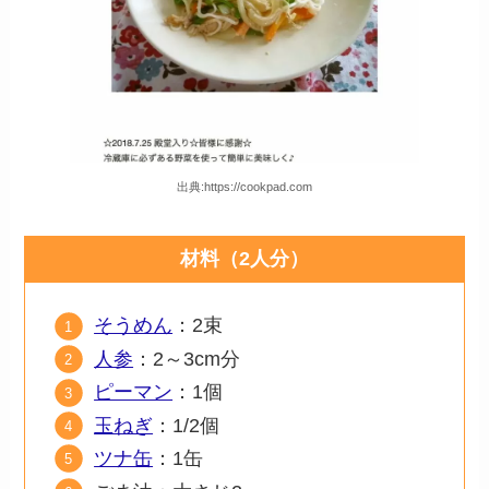
出典:https://cookpad.com
材料（2人分）
そうめん
：2束
人参
：2～3cm分
ピーマン
：1個
玉ねぎ
：1/2個
ツナ缶
：1缶