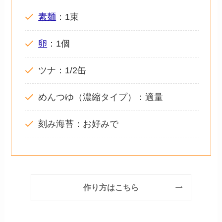
素麺
：1束
卵
：1個
ツナ：1/2缶
めんつゆ（濃縮タイプ）：適量
刻み海苔：お好みで
作り方はこちら