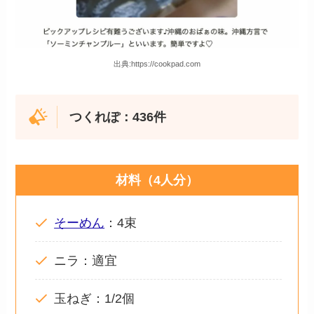
出典:https://cookpad.com
つくれぽ：436件
材料（4人分）
そーめん
：4束
ニラ：適宜
玉ねぎ：1/2個