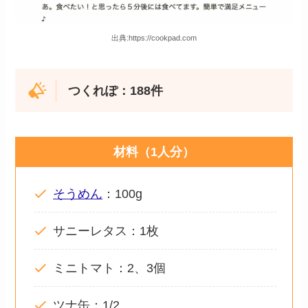
出典:https://cookpad.com
つくれぽ：188件
材料（1人分）
そうめん
：100g
サニーレタス：1枚
ミニトマト：2、3個
ツナ缶：1/2