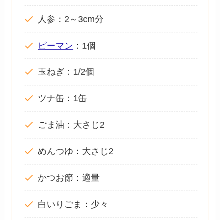
人参：2～3cm分
ピーマン
：1個
玉ねぎ：1/2個
ツナ缶：1缶
ごま油：大さじ2
めんつゆ：大さじ2
かつお節：適量
白いりごま：少々