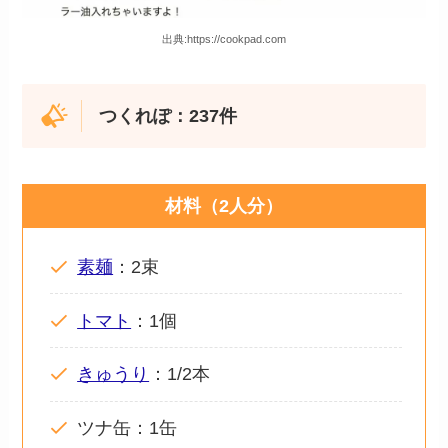
出典:https://cookpad.com
つくれぽ：237件
材料（2人分）
素麺
：2束
トマト
：1個
きゅうり
：1/2本
ツナ缶：1缶