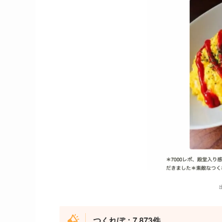
出
つくれぽ：7,873件