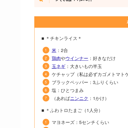
■ ＊チキンライス＊
米
：2合
鶏肉
や
ウインナー
：好きなだけ
玉ネギ
：大きいもの半玉
ケチャップ（私は必ずカゴメトマト
ブラックペッパー：3ふりくらい
塩：ひとつまみ
（あれば
ニンニク
：1かけ）
■ ＊ふわトロたまご（1人分）
マヨネーズ：5センチくらい