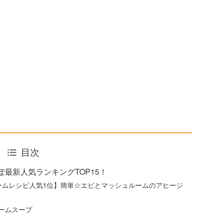
目次
最新人気ランキングTOP15！
ルームレシピ人気1位】簡単☆エビとマッシュルームのアヒージ
ームスープ