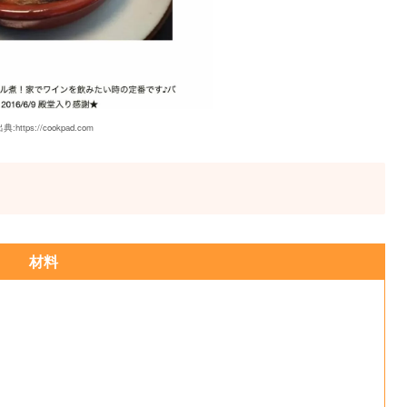
典:https://cookpad.com
材料