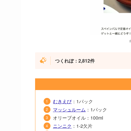
出
つくれぽ：2,812件
むきえび
：1パック
マッシュルーム
：1パック
オリーブオイル：100ml
ニンニク
：1-2欠片