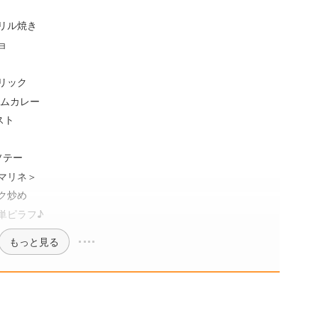
リル焼き
ョ
リック
ームカレー
スト
ソテー
マリネ＞
ク炒め
単ピラフ♪
もっと見る