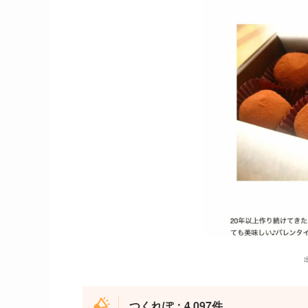
出
つくれぽ：4,097件