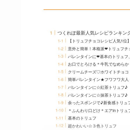
つくれぽ最新人気レシピランキング
【トリュフチョコレシピ人気1位
意外と簡単！本格派❤トリュフチ
バレンタインに❤基本のトリュフ
お口でとろける＊牛乳でなめらか
クリームチーズ♡ホワイトチョコ
簡単バレンタイン★フワフワ大人
バレンタインに☆紅茶トリュフ♪
バレンタインに☆抹茶トリュフ♪
余ったスポンジで♪新食感トリュ
＊ふんわり口どけ＊エアinトリュ
基本のトリュフ
超かわいい☆３色トリュフ