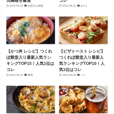
気機種を厳選
コレ
2025-05-20
お役立ち情報
2024-06-10
きのこ
【かつ丼 レシピ】つくれ
【ピザトースト レシピ】
ぽ殿堂入り最新人気ラン
つくれぽ殿堂入り最新人
キングTOP15！人気1位は
気ランキングTOP10！人
コレ
気1位はコレ
2024-06-10
豚肉
2024-06-09
パン