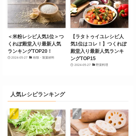
＜米粉レシピ人気1位＞つ
【ラタトゥイユレシピ人
くれぽ殿堂入り最新人気
気1位はコレ！】つくれぽ
ランキングTOP20！
殿堂入り最新人気ランキ
ングTOP15
2024-05-27
粉類・製菓材料
2024-05-27
野菜料理
人気レシピランキング