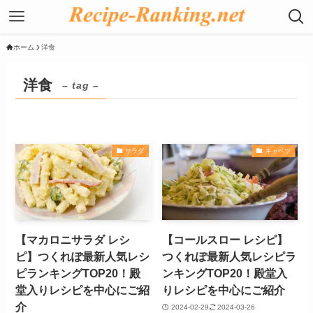
ホーム
洋食
洋食
– tag –
サラダ
キャベツ
【マカロニサラダ レシ
【コールスロー レシピ】
ピ】つくれぽ最新人気レシ
つくれぽ最新人気レシピラ
ピランキングTOP20！殿
ンキングTOP20！殿堂入
堂入りレシピを中心にご紹
りレシピを中心にご紹介
介
2024-02-29
2024-03-26