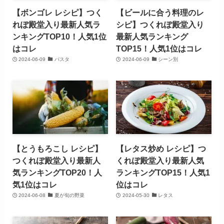
【ボンゴレ レシピ】つく
【ビールに合う料理のレ
れぽ殿堂入り最新人気ラ
シピ】つくれぽ殿堂入り
ンキングTOP10！人気1位
最新人気ランキング
はコレ
TOP15！人気1位はコレ
2024-06-09
パスタ
2024-06-09
シーン別
【とうもろこし レシピ】
【レタス炒め レシピ】つ
つくれぽ殿堂入り最新人
くれぽ殿堂入り最新人気
気ランキングTOP20！人
ランキングTOP15！人気1
気1位はコレ
位はコレ
2024-06-08
夏が旬の野菜
2024-05-30
レタス