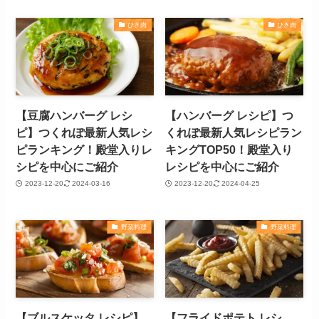
ひき肉
ひき肉
【豆腐ハンバーグ レシ
【ハンバーグ レシピ】つ
ピ】つくれぽ最新人気レシ
くれぽ最新人気レシピラン
ピランキング！殿堂入りレ
キングTOP50！殿堂入り
シピを中心にご紹介
レシピを中心にご紹介
2023-12-20
2024-03-16
2023-12-20
2024-04-25
野菜料理
野菜料理
【ブルスケッタ レシピ】
【フライドポテト レシ